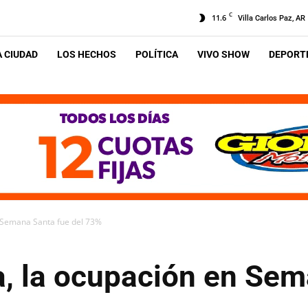
C
11.6
Villa Carlos Paz, AR
A CIUDAD
LOS HECHOS
POLÍTICA
VIVO SHOW
DEPORTE
n Semana Santa fue del 73%
a, la ocupación en Se