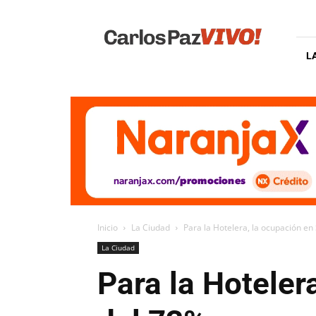
Carlos
Paz
Vivo
L
Inicio
La Ciudad
Para la Hotelera, la ocupación e
La Ciudad
Para la Hoteler