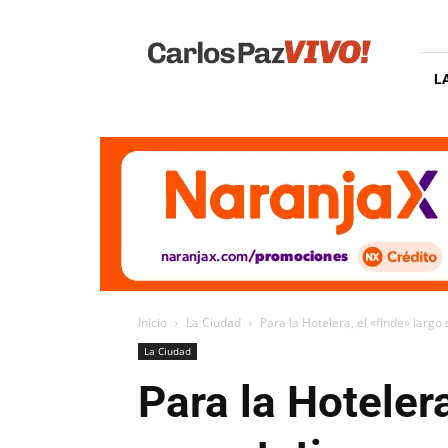
Carlos
Paz
Vivo
L
Inicio
La Ciudad
Para la Hotelera, el «finde» largo
La Ciudad
Para la Hotelera