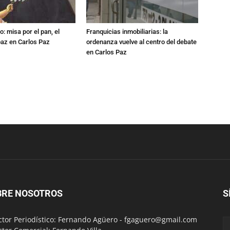
: misa por el pan, el
Franquicias inmobiliarias: la
 paz en Carlos Paz
ordenanza vuelve al centro del debate
en Carlos Paz
BRE NOSOTROS
S
ctor Periodístico: Fernando Agüero -
fgaguero@gmail.com