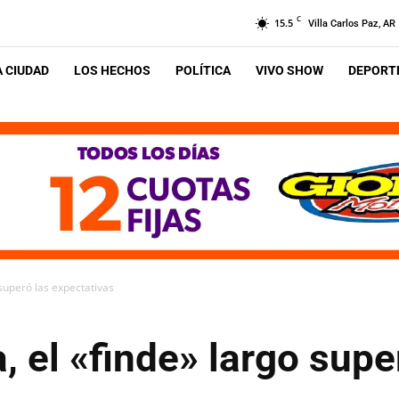
C
15.5
Villa Carlos Paz, AR
A CIUDAD
LOS HECHOS
POLÍTICA
VIVO SHOW
DEPORTE
 superó las expectativas
, el «finde» largo supe