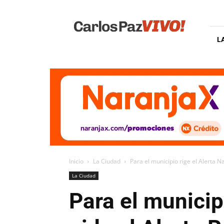
Carlos
Paz
Vivo
L
Inicio
La Ciudad
Para el municipio rige el Alerta Na
La Ciudad
Para el municipi