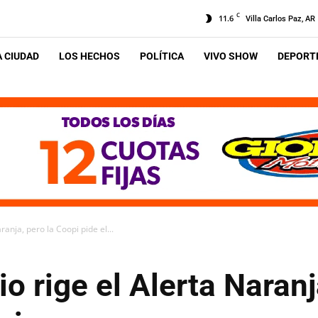
C
11.6
Villa Carlos Paz, AR
A CIUDAD
LOS HECHOS
POLÍTICA
VIVO SHOW
DEPORTE
ranja, pero la Coopi pide el...
o rige el Alerta Naranj