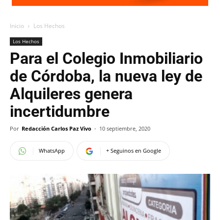
Inicio
Los Hechos
Los Hechos
Para el Colegio Inmobiliario
de Córdoba, la nueva ley de
Alquileres genera
incertidumbre
Por
Redacción Carlos Paz Vivo
-
10 septiembre, 2020
WhatsApp
+ Seguinos en Google