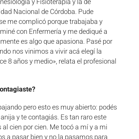
nesiología y Fisioterapia y la de
sidad Nacional de Córdoba. Pude
a se me complicó porque trabajaba y
erminé con Enfermería y me dediqué a
amente es algo que apasiona. Pasé por
do nos vinimos a vivir acá elegí la
ce 8 años y medio», relata el profesional
contagiaste?
ajando pero esto es muy abierto: podés
nija y te contagiás. Es tan raro este
l cien por cien. Me tocó a mí y a mi
s a pasar bien y no la pasamos para