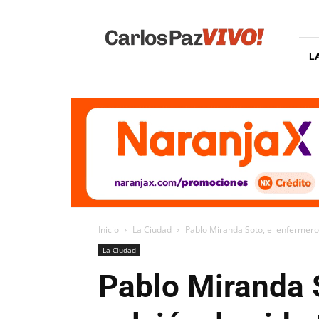
Carlos
Paz
Vivo
L
Inicio
La Ciudad
Pablo Miranda Soto, el enfermero d
La Ciudad
Pablo Miranda 