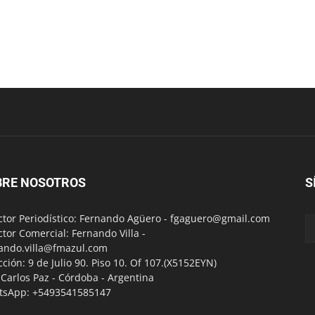
BRE NOSOTROS
S
ctor Periodístico: Fernando Agüero -
fgaguero@gmail.com
ctor Comercial: Fernando Villa -
ando.villa@fmazul.com
cción: 9 de Julio 90. Piso 10. Of 107.(X5152EYN)
a Carlos Paz - Córdoba - Argentina
tsApp: +5493541585147