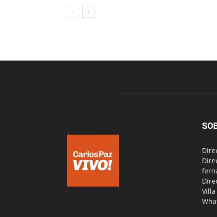
SO
Dire
Dire
fern
Dire
Vill
Wha