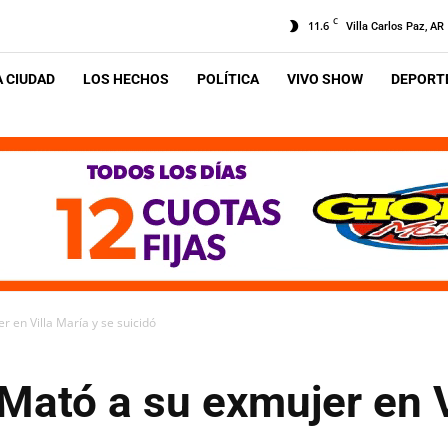
C
11.6
Villa Carlos Paz, AR
A CIUDAD
LOS HECHOS
POLÍTICA
VIVO SHOW
DEPORTE
r en Villa María y se suicidó
 Mató a su exmujer en V