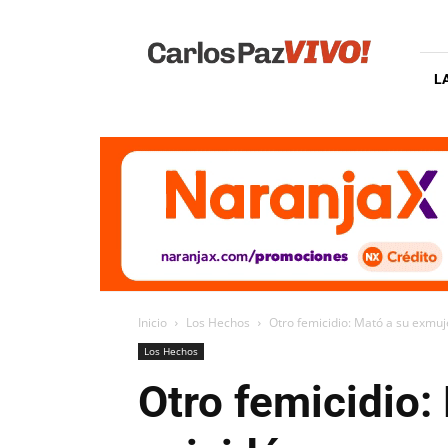
Carlos
Paz
Vivo
L
Inicio
Los Hechos
Otro femicidio: Mató a su exmuje
Los Hechos
Otro femicidio: