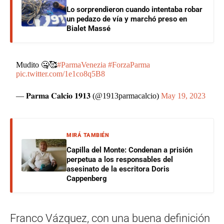
Lo sorprendieron cuando intentaba robar
un pedazo de vía y marchó preso en
Bialet Massé
Mudito 🤐🥰
#ParmaVenezia
#ForzaParma
pic.twitter.com/1e1co8q5B8
— 𝐏𝐚𝐫𝐦𝐚 𝐂𝐚𝐥𝐜𝐢𝐨 𝟏𝟗𝟏𝟑 (@1913parmacalcio)
May 19, 2023
MIRÁ TAMBIÉN
Capilla del Monte: Condenan a prisión
perpetua a los responsables del
asesinato de la escritora Doris
Cappenberg
Franco Vázquez, con una buena definición