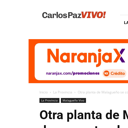
Carlos
Paz
Vivo
L
Inicio
La Provincia
Otra planta de Malagueño se co
La Provincia
Malagueño Vivo
Otra planta de