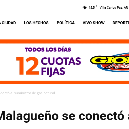
C
15.5
Villa Carlos Paz, AR
A CIUDAD
LOS HECHOS
POLÍTICA
VIVO SHOW
DEPORTE
nectó al suministro de gas natural
 Malagueño se conectó 