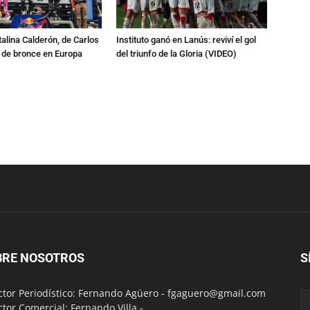
talina Calderón, de Carlos
Instituto ganó en Lanús: reviví el gol
a de bronce en Europa
del triunfo de la Gloria (VIDEO)
BRE NOSOTROS
S
ctor Periodístico: Fernando Agüero -
fgaguero@gmail.com
ctor Comercial: Fernando Villa -