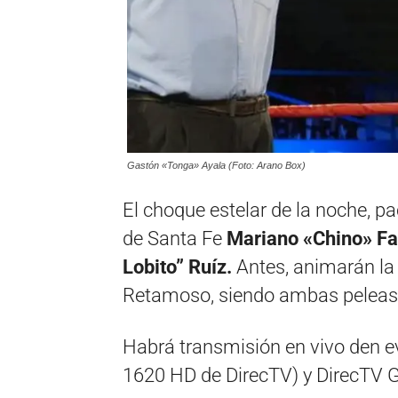
Gastón «Tonga» Ayala (Foto: Arano Box)
El choque estelar de la noche, pa
de Santa Fe
Mariano «Chino» Fa
Lobito” Ruíz.
Antes, animarán la
Retamoso, siendo ambas peleas e
Habrá transmisión en vivo den e
1620 HD de DirecTV) y DirecTV 