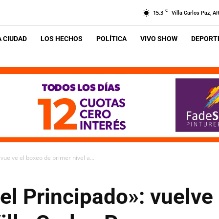
C
15.3
Villa Carlos Paz, A
A CIUDAD
LOS HECHOS
POLÍTICA
VIVO SHOW
DEPORTE
vuelve el boxeo de primer nivel a...
el Principado»: vuelve