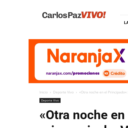
Carlos
Paz
Vivo
L
Inicio
Deporte Vivo
«Otra noche en el Principado»: 
Deporte Vivo
«Otra noche en 