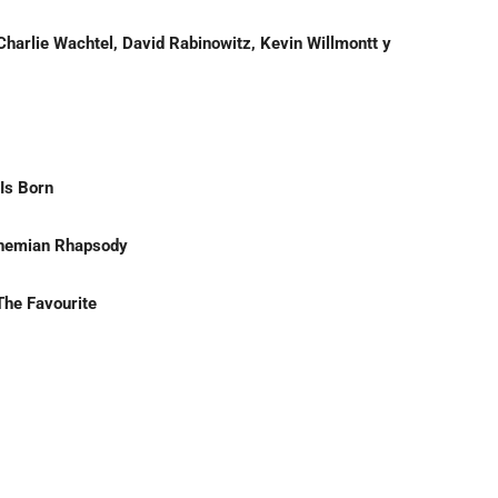
arlie Wachtel, David Rabinowitz, Kevin Willmontt y
Is Born
hemian Rhapsody
The Favourite