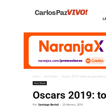
Carlos
Paz
Vivo
L
Inicio
Vivo Show
Oscars 2019: todos los ganadore
Vivo Show
Oscars 2019: t
Por
Santiago Berioli
-
25 febrero, 2019