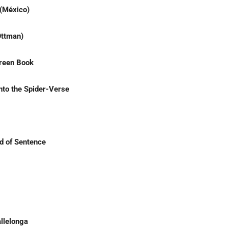
(México)
Ottman)
Green Book
nto the Spider-Verse
nd of Sentence
llelonga