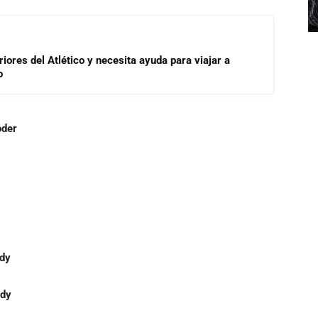
riores del Atlético y necesita ayuda para viajar a
o
oder
dy
dy