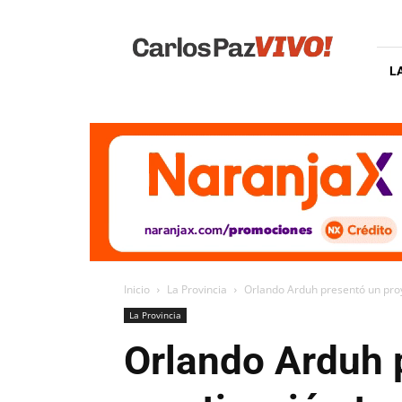
Carlos
Paz
Vivo
L
Inicio
La Provincia
Orlando Arduh presentó un proye
La Provincia
Orlando Arduh p