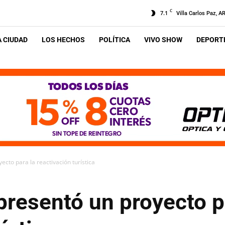
C
7.1
Villa Carlos Paz, A
A CIUDAD
LOS HECHOS
POLÍTICA
VIVO SHOW
DEPORTE
cto para la reactivación turística
resentó un proyecto p