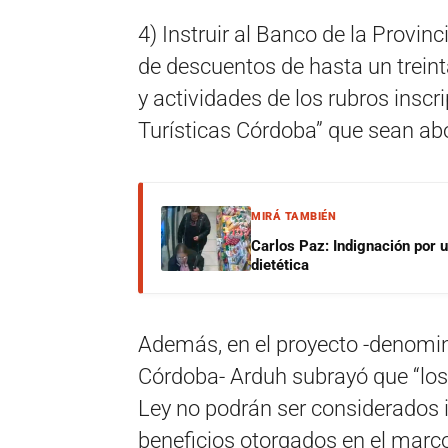
4) Instruir al Banco de la Provin
de descuentos de hasta un treinta
y actividades de los rubros inscr
Turísticas Córdoba” que sean ab
MIRÁ TAMBIÉN
Carlos Paz: Indignación por 
dietética
Además, en el proyecto -denomi
Córdoba- Arduh subrayó que “los 
Ley no podrán ser considerados 
beneficios otorgados en el marco