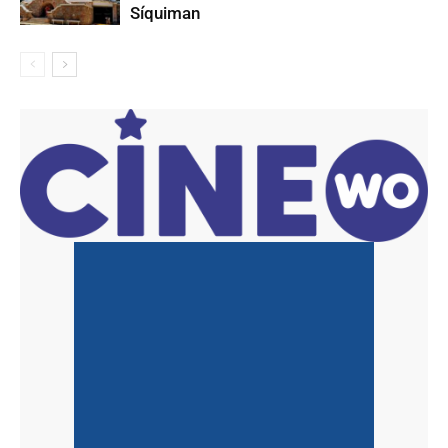
Síquiman