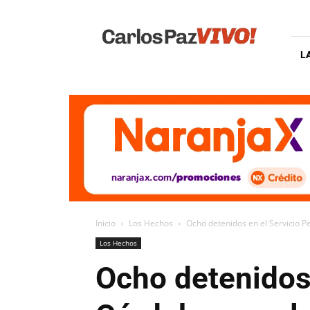
Carlos
Paz
Vivo
L
Inicio
Los Hechos
Ocho detenidos en el Servicio Pe
Los Hechos
Ocho detenidos 