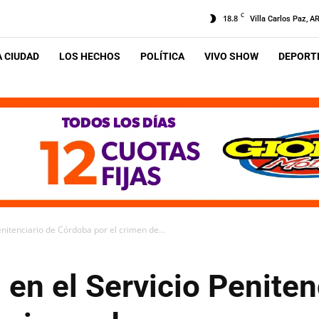
C
18.8
Villa Carlos Paz, A
A CIUDAD
LOS HECHOS
POLÍTICA
VIVO SHOW
DEPORTE
nitenciario de Córdoba por el crimen de...
en el Servicio Peniten