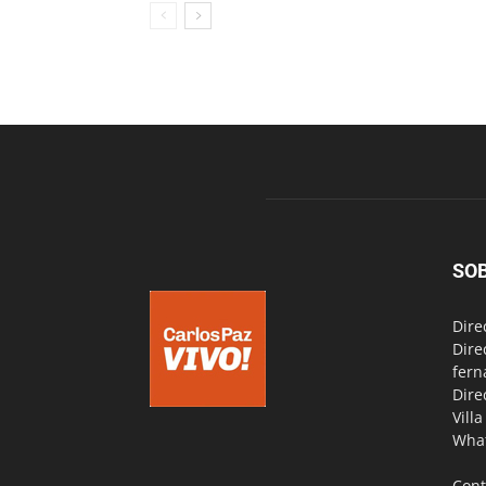
SO
Dire
Dire
fern
Dire
Vill
Wha
Cont