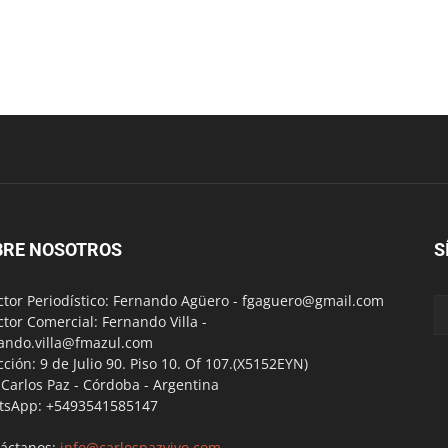
BRE NOSOTROS
S
ctor Periodístico: Fernando Agüero -
fgaguero@gmail.com
ctor Comercial: Fernando Villa -
ando.villa@fmazul.com
cción: 9 de Julio 90. Piso 10. Of 107.(X5152EYN)
a Carlos Paz - Córdoba - Argentina
tsApp: +5493541585147
áctanos:
info@carlospazvivo.com