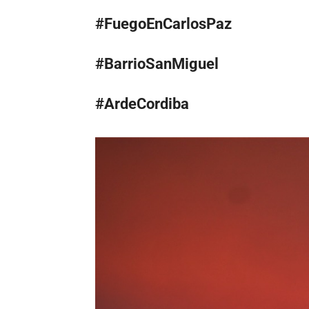
#FuegoEnCarlosPaz
#BarrioSanMiguel
#ArdeCordiba