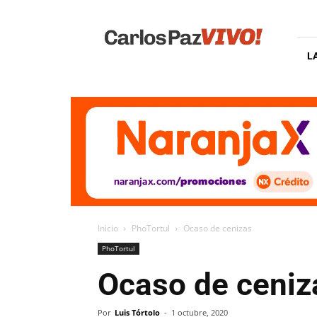
Carlos
Paz
Vivo
L
Inicio
PhoTortul
Ocaso de cenizas
PhoTortul
Ocaso de ceniz
Por
Luis Tórtolo
-
1 octubre, 2020