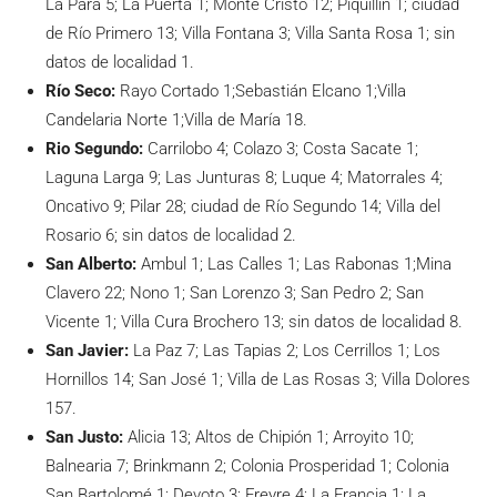
La Para 5; La Puerta 1; Monte Cristo 12; Piquillín 1; ciudad
de Río Primero 13; Villa Fontana 3; Villa Santa Rosa 1; sin
datos de localidad 1.
Río Seco:
Rayo Cortado 1;Sebastián Elcano 1;Villa
Candelaria Norte 1;Villa de María 18.
Rio Segundo:
Carrilobo 4; Colazo 3; Costa Sacate 1;
Laguna Larga 9; Las Junturas 8; Luque 4; Matorrales 4;
Oncativo 9; Pilar 28; ciudad de Río Segundo 14; Villa del
Rosario 6; sin datos de localidad 2.
San Alberto:
Ambul 1; Las Calles 1; Las Rabonas 1;Mina
Clavero 22; Nono 1; San Lorenzo 3; San Pedro 2; San
Vicente 1; Villa Cura Brochero 13; sin datos de localidad 8.
San Javier:
La Paz 7; Las Tapias 2; Los Cerrillos 1; Los
Hornillos 14; San José 1; Villa de Las Rosas 3; Villa Dolores
157.
San Justo:
Alicia 13; Altos de Chipión 1; Arroyito 10;
Balnearia 7; Brinkmann 2; Colonia Prosperidad 1; Colonia
San Bartolomé 1; Devoto 3; Freyre 4; La Francia 1; La