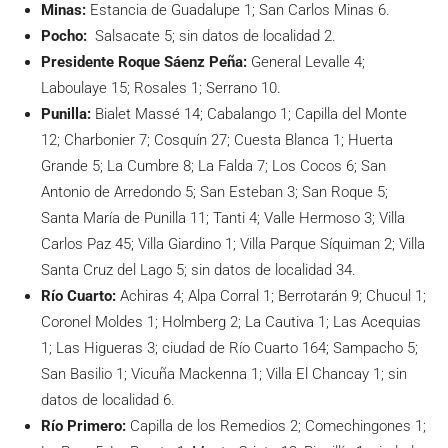
Minas:
Estancia de Guadalupe 1; San Carlos Minas 6.
Pocho:
Salsacate 5; sin datos de localidad 2.
Presidente Roque Sáenz Peña:
General Levalle 4;
Laboulaye 15; Rosales 1; Serrano 10.
Punilla:
Bialet Massé 14; Cabalango 1; Capilla del Monte
12; Charbonier 7; Cosquín 27; Cuesta Blanca 1; Huerta
Grande 5; La Cumbre 8; La Falda 7; Los Cocos 6; San
Antonio de Arredondo 5; San Esteban 3; San Roque 5;
Santa María de Punilla 11; Tanti 4; Valle Hermoso 3; Villa
Carlos Paz 45; Villa Giardino 1; Villa Parque Síquiman 2; Villa
Santa Cruz del Lago 5; sin datos de localidad 34.
Río Cuarto:
Achiras 4; Alpa Corral 1; Berrotarán 9; Chucul 1;
Coronel Moldes 1; Holmberg 2; La Cautiva 1; Las Acequias
1; Las Higueras 3; ciudad de Río Cuarto 164; Sampacho 5;
San Basilio 1; Vicuña Mackenna 1; Villa El Chancay 1; sin
datos de localidad 6.
Río Primero:
Capilla de los Remedios 2; Comechingones 1;