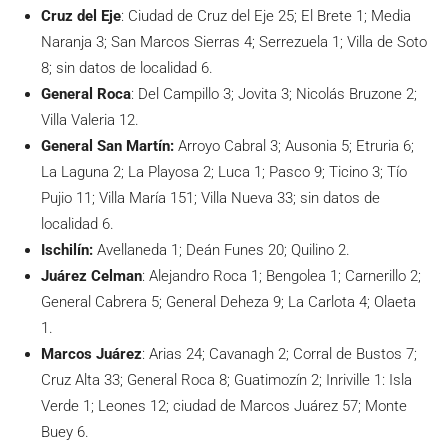
Cruz del Eje
: Ciudad de Cruz del Eje 25; El Brete 1; Media
Naranja 3; San Marcos Sierras 4; Serrezuela 1; Villa de Soto
8; sin datos de localidad 6.
General Roca
: Del Campillo 3; Jovita 3; Nicolás Bruzone 2;
Villa Valeria 12.
General San Martín:
Arroyo Cabral 3; Ausonia 5; Etruria 6;
La Laguna 2; La Playosa 2; Luca 1; Pasco 9; Ticino 3; Tío
Pujio 11; Villa María 151; Villa Nueva 33; sin datos de
localidad 6.
Ischilín:
Avellaneda 1; Deán Funes 20; Quilino 2.
Juárez Celman
: Alejandro Roca 1; Bengolea 1; Carnerillo 2;
General Cabrera 5; General Deheza 9; La Carlota 4; Olaeta
1.
Marcos Juárez
: Arias 24; Cavanagh 2; Corral de Bustos 7;
Cruz Alta 33; General Roca 8; Guatimozín 2; Inriville 1: Isla
Verde 1; Leones 12; ciudad de Marcos Juárez 57; Monte
Buey 6.