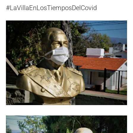
#LaVillaEnLosTiemposDelCovid