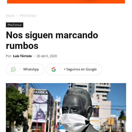
Inicio
PhoTortul
PhoTortul
Nos siguen marcando
rumbos
Por
Luis Tórtolo
-
26 abril, 2020
WhatsApp
+ Seguinos en Google