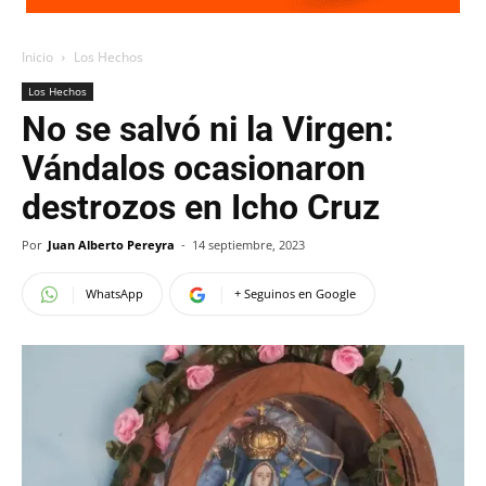
Inicio
Los Hechos
Los Hechos
No se salvó ni la Virgen:
Vándalos ocasionaron
destrozos en Icho Cruz
Por
Juan Alberto Pereyra
-
14 septiembre, 2023
WhatsApp
+ Seguinos en Google