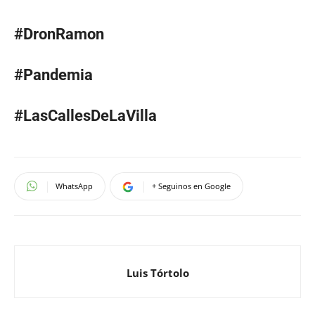
#DronRamon
#Pandemia
#LasCallesDeLaVilla
WhatsApp
+ Seguinos en Google
Luis Tórtolo