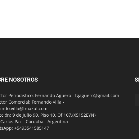
BRE NOSOTROS
S
ctor Periodístico: Fernando Agüero -
fgaguero@gmail.com
ctor Comercial: Fernando Villa -
ando.villa@fmazul.com
cción: 9 de Julio 90. Piso 10. Of 107.(X5152EYN)
a Carlos Paz - Córdoba - Argentina
tsApp: +5493541585147