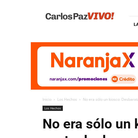
Carlos
Paz
Vivo
L
Inicio
Los Hechos
No era sólo un kiosco: Desbarat
Los Hechos
No era sólo un 