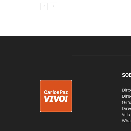
SO
Dire
Dire
fern
Dire
Vill
Wha