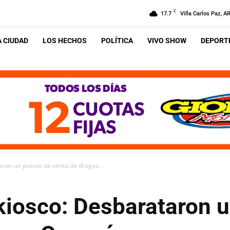
C
17.7
Villa Carlos Paz, A
A CIUDAD
LOS HECHOS
POLÍTICA
VIVO SHOW
DEPORTE
aron un puesto de venta de drogas...
kiosco: Desbarataron 