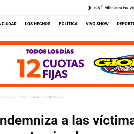
C
10.5
Villa Carlos Paz, A
A CIUDAD
LOS HECHOS
POLÍTICA
VIVO SHOW
DEPORTE
imas que comieron pizzas contaminadas
indemniza a las víctim