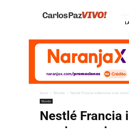
Carlos
Paz
Vivo
L
Inicio
Mundo
Nestlé Francia indemniza a las víct
Mundo
Nestlé Francia 