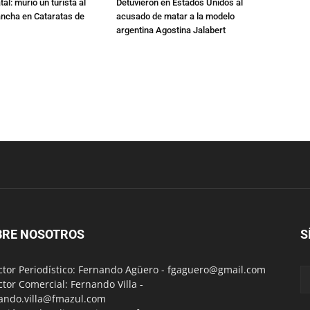
al: murió un turista al
Detuvieron en Estados Unidos al
ancha en Cataratas de
acusado de matar a la modelo
argentina Agostina Jalabert
BRE NOSOTROS
S
ctor Periodístico: Fernando Agüero -
fgaguero@gmail.com
ctor Comercial: Fernando Villa -
ando.villa@fmazul.com