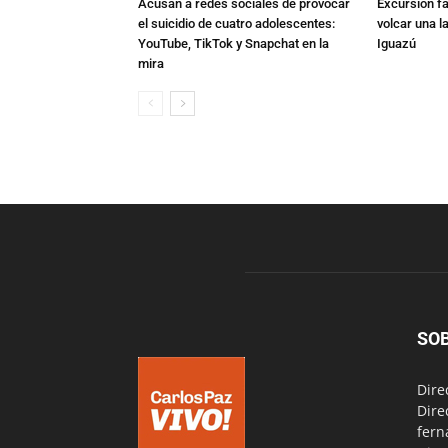
Acusan a redes sociales de provocar
Excursión fat
el suicidio de cuatro adolescentes:
volcar una l
YouTube, TikTok y Snapchat en la
Iguazú
mira
SO
Dire
Dire
fern