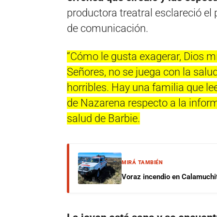
productora treatral esclareció e
de comunicación.
“Cómo le gusta exagerar, Dios m
Señores, no se juega con la salud
horribles. Hay una familia que le
de Nazarena respecto a la inform
salud de Barbie.
MIRÁ TAMBIÉN
Voraz incendio en Calamuchit