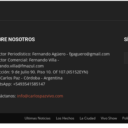
BRE NOSOTROS
S
ctor Periodístico: Fernando Agüero -
fgaguero@gmail.com
ctor Comercial: Fernando Villa -
ando.villa@fmazul.com
cción: 9 de Julio 90. Piso 10. Of 107.(X5152EYN)
a Carlos Paz - Córdoba - Argentina
tsApp: +5493541585147
áctanos:
info@carlospazvivo.com
Ultimas Noticias
Los Hechos
La Ciudad
Vivo Show
Polí