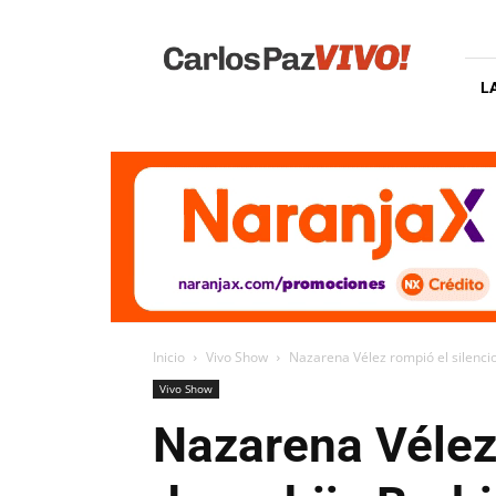
Carlos
Paz
Vivo
L
Inicio
Vivo Show
Nazarena Vélez rompió el silencio 
Vivo Show
Nazarena Vélez 