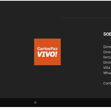
SO
Dire
Dire
fern
Dire
Vill
Wha
Cont
©