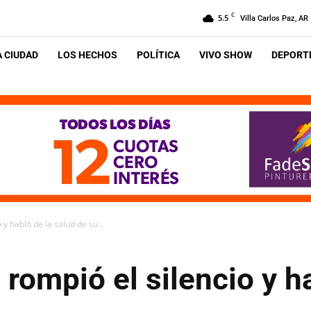
C
5.5
Villa Carlos Paz, AR
A CIUDAD
LOS HECHOS
POLÍTICA
VIVO SHOW
DEPORTE
y habló de la salud de su...
rompió el silencio y h