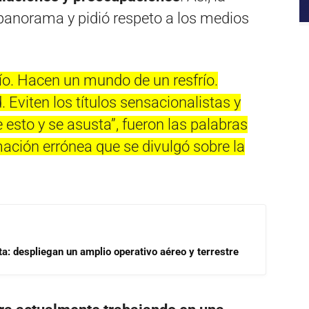
l panorama y pidió respeto a los medios
ío. Hacen un mundo de un resfrío.
. Eviten los títulos sensacionalistas y
e esto y se asusta”, fueron las palabras
ación errónea que se divulgó sobre la
a: despliegan un amplio operativo aéreo y terrestre