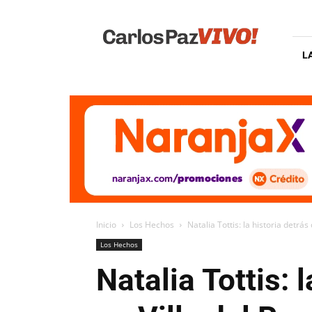
Carlos
Paz
Vivo
L
Inicio
Los Hechos
Natalia Tottis: la historia detrás 
Los Hechos
Natalia Tottis: 