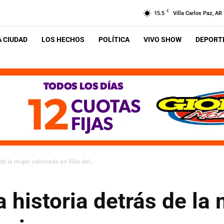
C
15.5
Villa Carlos Paz, AR
A CIUDAD
LOS HECHOS
POLÍTICA
VIVO SHOW
DEPORTE
de la mujer calcinada en Villa del...
la historia detrás de la