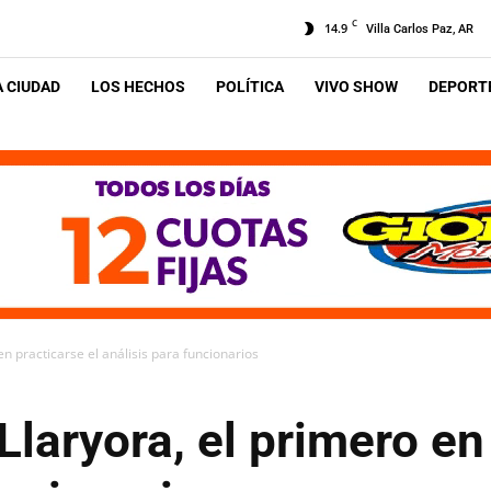
C
14.9
Villa Carlos Paz, AR
A CIUDAD
LOS HECHOS
POLÍTICA
VIVO SHOW
DEPORTE
en practicarse el análisis para funcionarios
Llaryora, el primero en