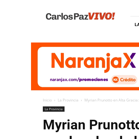
Carlos
Paz
Vivo
L
Inicio
La Provincia
Myrian Prunotto en Alta Gracia:
La Provincia
Myrian Prunott