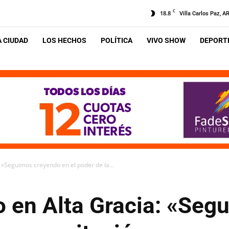
C
18.8
Villa Carlos Paz, A
A CIUDAD
LOS HECHOS
POLÍTICA
VIVO SHOW
DEPORTE
 «Seguimos creyendo en el poder de la...
o en Alta Gracia: «Seg