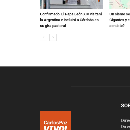
Confirmado: El Papa León XIV visitará
Un sismo se 
la Argentina e incluirá a Córdoba en
Gigantes y c
su gira pastoral
sentiste?
SO
Dire
Dire