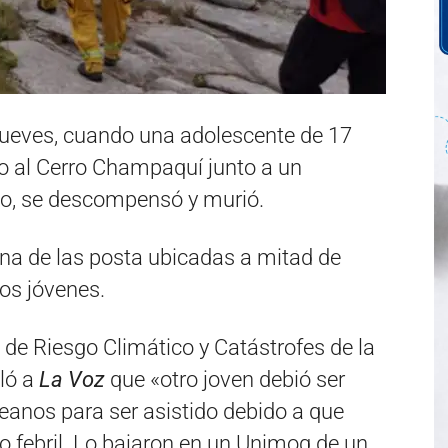
 jueves, cuando una adolescente de 17
o al Cerro Champaquí junto a un
rio, se descompensó y murió.
una de las posta ubicadas a mitad de
os jóvenes.
 de Riesgo Climático y Catástrofes de la
aló a
La Voz
que «otro joven debió ser
anos para ser asistido debido a que
 febril. Lo bajaron en un Unimog de un