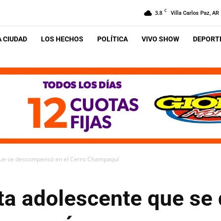
C
3.8
Villa Carlos Paz, AR
A CIUDAD
LOS HECHOS
POLÍTICA
VIVO SHOW
DEPORTE
 que se descompensó en el Cerro Champaquí
sta adolescente que s