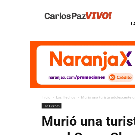
Carlos
Paz
Vivo
L
Inicio
Los Hechos
Murió una turista adolescente
Los Hechos
Murió una turi