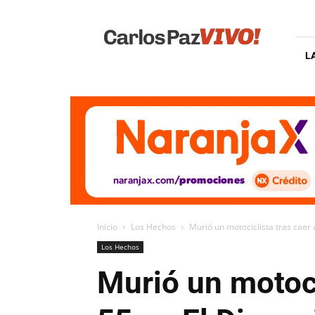
Carlos
Paz
Vivo
L
Inicio
Los Hechos
Murió un motociclista tras caer a
Los Hechos
Murió un motocic