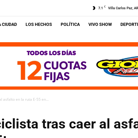
C
7.1
Villa Carlos Paz, A
A CIUDAD
LOS HECHOS
POLÍTICA
VIVO SHOW
DEPORTE
l asfalto en la ruta E-55 en...
lista tras caer al asfa