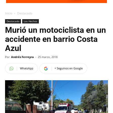
Inicio
Destacado
Destacado
Los Hechos
Murió un motociclista en un
accidente en barrio Costa
Azul
Por
Andrés Ferreyra
-
25 marzo, 2018
WhatsApp
+ Seguinos en Google