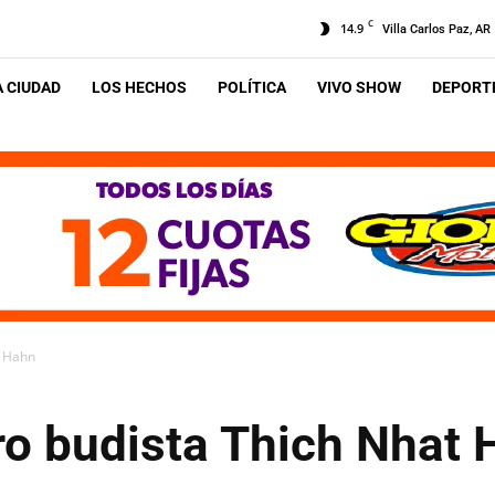
C
14.9
Villa Carlos Paz, AR
A CIUDAD
LOS HECHOS
POLÍTICA
VIVO SHOW
DEPORTE
t Hahn
ro budista Thich Nhat