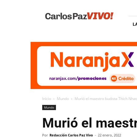
Carlos
Paz
Vivo
L
Inicio
Mundo
Murió el maestro budista Thich Nha
Mundo
Murió el maest
Por
Redacción Carlos Paz Vivo
-
22 enero, 2022