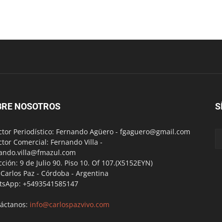
BRE NOSOTROS
S
ctor Periodístico: Fernando Agüero -
fgaguero@gmail.com
ctor Comercial: Fernando Villa -
ando.villa@fmazul.com
cción: 9 de Julio 90. Piso 10. Of 107.(X5152EYN)
a Carlos Paz - Córdoba - Argentina
tsApp: +5493541585147
áctanos:
info@carlospazvivo.com