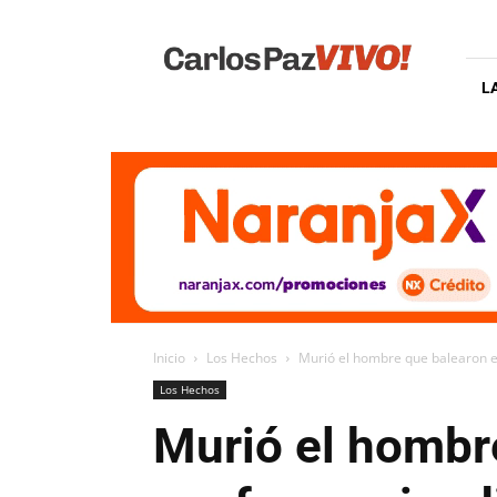
Carlos
Paz
Vivo
L
Inicio
Los Hechos
Murió el hombre que balearon e
Los Hechos
Murió el hombr