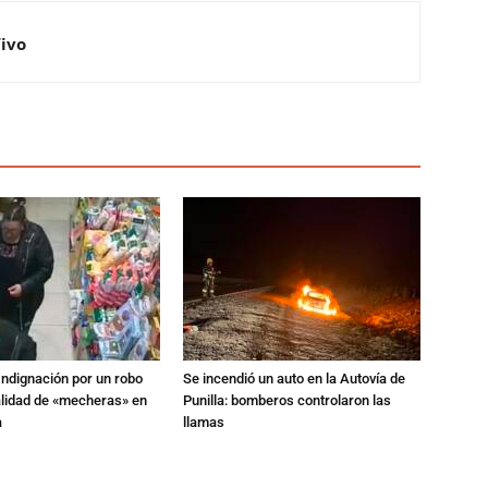
Vivo
Indignación por un robo
Se incendió un auto en la Autovía de
alidad de «mecheras» en
Punilla: bomberos controlaron las
a
llamas