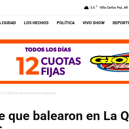
C
5.5
Villa Carlos Paz, AR
A CIUDAD
LOS HECHOS
POLÍTICA
VIVO SHOW
DEPORTE
n La Quinta en un confuso episodio
e que balearon en La Q