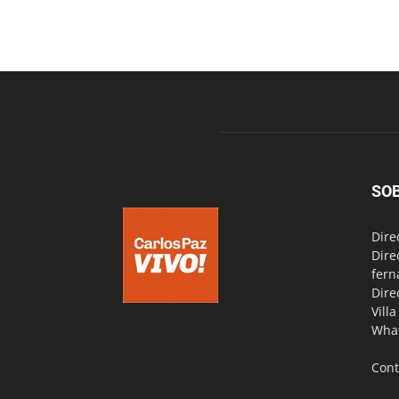
SO
Dire
Dire
fern
Dire
Vill
Wha
Cont