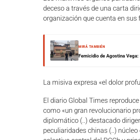
deceso a través de una carta dir
organización que cuenta en sus 
MIRÁ TAMBIÉN
Femicidio de Agostina Vega: 
La misiva expresa «el dolor prof
El diario Global Times reproduce
como «un gran revolucionario prol
diplomático (..) destacado dirig
peculiaridades chinas (..) núcleo