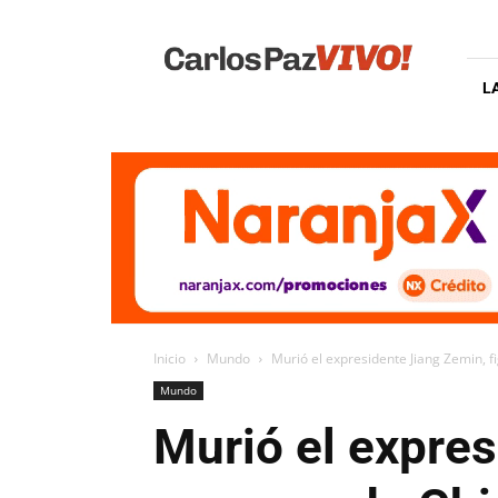
Carlos
Paz
Vivo
L
Inicio
Mundo
Murió el expresidente Jiang Zemin, f
Mundo
Murió el expres