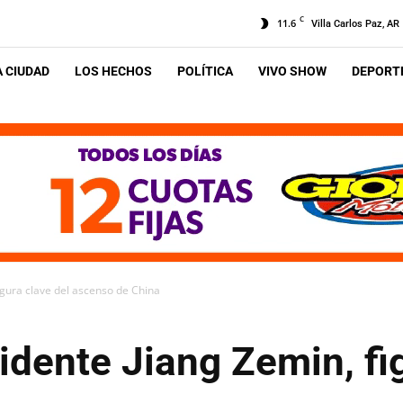
C
11.6
Villa Carlos Paz, AR
A CIUDAD
LOS HECHOS
POLÍTICA
VIVO SHOW
DEPORTE
igura clave del ascenso de China
idente Jiang Zemin, fi