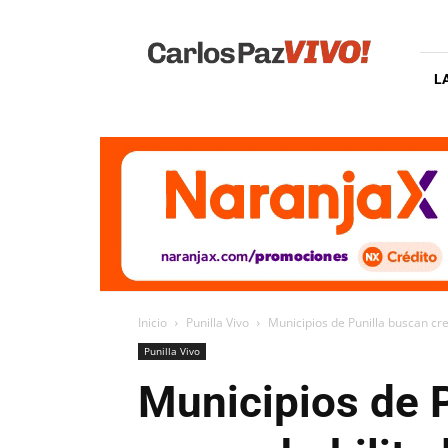
Carlos
Paz
Vivo
L
Inicio
Punilla Vivo
Municipios de Punilla buscan crea
Punilla Vivo
Municipios de P