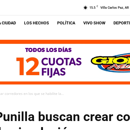
C
15.5
Villa Carlos Paz, AR
A CIUDAD
LOS HECHOS
POLÍTICA
VIVO SHOW
DEPORTE
r corredores en los que se habilite la...
unilla buscan crear co