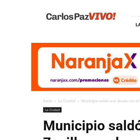
Carlos
Paz
Vivo
L
Inicio
La Ciudad
Municipio saldó una deuda con el 
La Ciudad
Municipio saldó