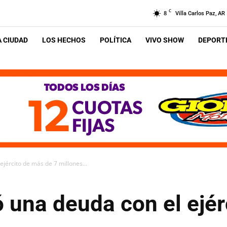
C
8
Villa Carlos Paz, AR
A CIUDAD
LOS HECHOS
POLÍTICA
VIVO SHOW
DEPORTE
ejército de más de 7 millones...
 una deuda con el ejér