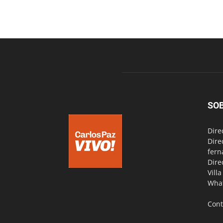
SO
Dire
Dire
fern
Dire
Vill
Wha
Cont