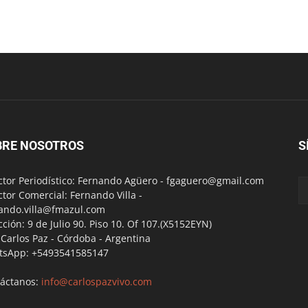
BRE NOSOTROS
S
ctor Periodístico: Fernando Agüero -
fgaguero@gmail.com
ctor Comercial: Fernando Villa -
ando.villa@fmazul.com
cción: 9 de Julio 90. Piso 10. Of 107.(X5152EYN)
a Carlos Paz - Córdoba - Argentina
tsApp: +5493541585147
áctanos:
info@carlospazvivo.com