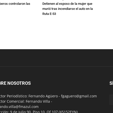
beros controlaron las
Detienen al esposo de la mujer que
murió tras incendiarse el auto en la
Ruta E-53
BRE NOSOTROS
S
ctor Periodístico: Fernando Agüero -
fgaguero@gmail.com
ctor Comercial: Fernando Villa -
ando.villa@fmazul.com
cción: 9 de Julio 90. Piso 10. Of 107.(X5152EYN)