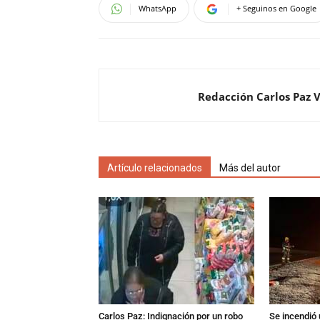
WhatsApp
+ Seguinos en Google
Redacción Carlos Paz 
Artículo relacionados
Más del autor
Carlos Paz: Indignación por un robo
Se incendió 