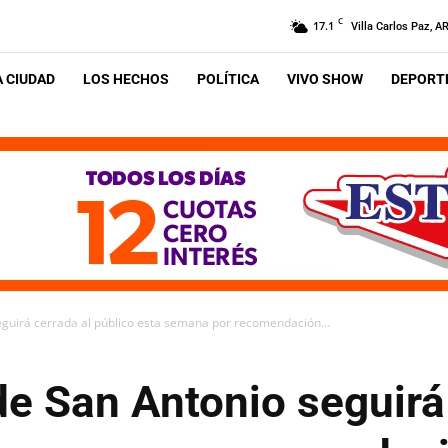
C
17.1
Villa Carlos Paz, A
A CIUDAD
LOS HECHOS
POLÍTICA
VIVO SHOW
DEPORTE
eguirá cerrada al público esta semana por recomendación...
e San Antonio seguirá