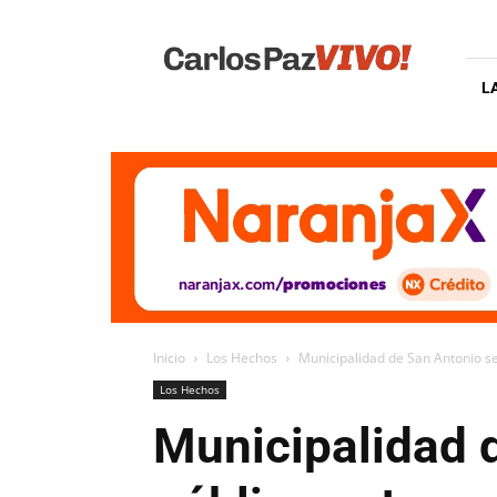
Carlos
Paz
Vivo
L
Inicio
Los Hechos
Municipalidad de San Antonio s
Los Hechos
Municipalidad d