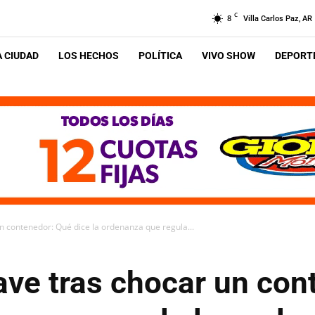
C
8
Villa Carlos Paz, AR
A CIUDAD
LOS HECHOS
POLÍTICA
VIVO SHOW
DEPORTE
un contenedor: Qué dice la ordenanza que regula...
ave tras chocar un co