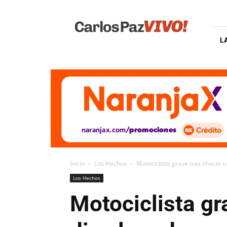
Carlos
Paz
Vivo
L
Inicio
Los Hechos
Motociclista grave tras chocar 
Los Hechos
Motociclista gr