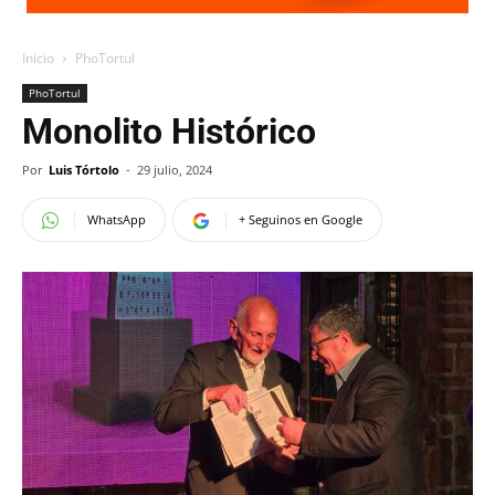
Inicio
PhoTortul
PhoTortul
Monolito Histórico
Por
Luis Tórtolo
-
29 julio, 2024
WhatsApp
+ Seguinos en Google