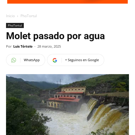
Inicio
PhoTortul
PhoTortul
Molet pasado por agua
Por
Luis Tórtolo
-
28 marzo, 2025
WhatsApp
+ Seguinos en Google