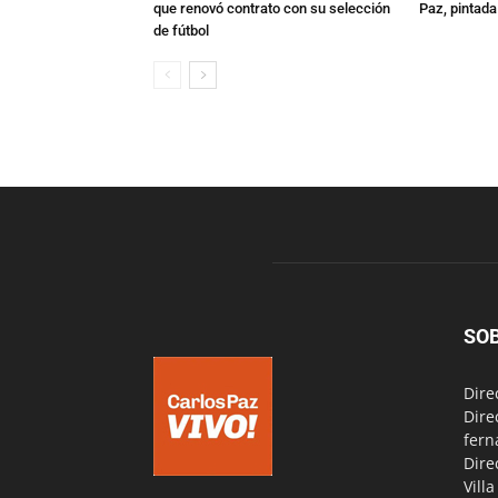
que renovó contrato con su selección
Paz, pintad
de fútbol
SO
Dire
Dire
fern
Dire
Vill