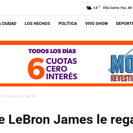
C
3.8
Villa Carlos Paz, AR
A CIUDAD
LOS HECHOS
POLÍTICA
VIVO SHOW
DEPORTE
e regaló ¡a su hija de...
e LeBron James le regal