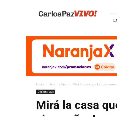
Carlos
Paz
Vivo
L
Inicio
Deporte Vivo
Mirá la casa que LeBron James l
Deporte Vivo
Mirá la casa qu