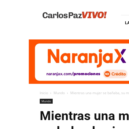
Carlos
Paz
Vivo
L
Inicio
Mundo
Mientras una mujer se bañaba, su m
Mundo
Mientras una m