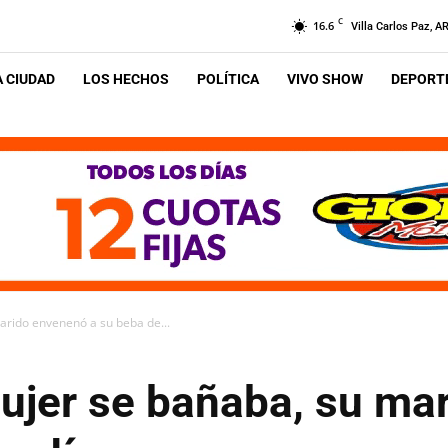
C
16.6
Villa Carlos Paz, A
A CIUDAD
LOS HECHOS
POLÍTICA
VIVO SHOW
DEPORTE
arido envenenó a su beba de...
ujer se bañaba, su ma