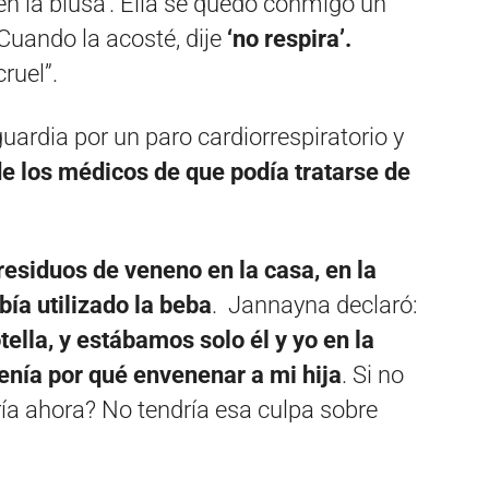
en la blusa’. Ella se quedó conmigo un
Cuando la acosté, dije
‘no respira’.
ruel”.
uardia por un paro cardiorrespiratorio y
e los médicos de que podía tratarse de
residuos de veneno en la casa, en la
ía utilizado la beba
. Jannayna declaró:
otella, y estábamos solo él y yo en la
tenía por qué envenenar a mi hija
. Si no
ría ahora? No tendría esa culpa sobre