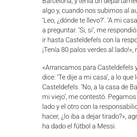
Barcelona, y tenía un departamen
algo y, cuando nos subimos al au
‘Leo, ¿dónde te llevo?’. ‘A mi casa
a preguntar. ‘Si, si’, me respondi
ir hasta Casteldefels con la resp
¡Tenía 80 palos verdes al lado!», r
«Arrancamos para Casteldefels y
dice: ‘Te dije a mi casa’, a lo qu
Casteldefels. ‘No, a la casa de B
mi viejo’, me contestó. Pegamos 
lado y el otro con la responsabili
hacer, ¿lo iba a dejar tirado?», 
ha dado el fútbol a Messi.