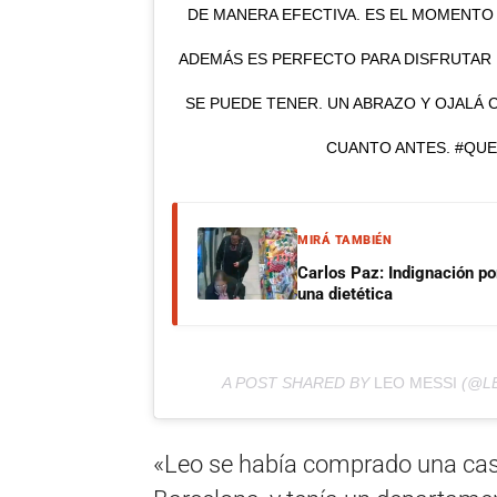
DE MANERA EFECTIVA. ES EL MOMENTO
ADEMÁS ES PERFECTO PARA DISFRUTAR 
SE PUEDE TENER. UN ABRAZO Y OJALÁ 
CUANTO ANTES. #QU
MIRÁ TAMBIÉN
Carlos Paz: Indignación p
una dietética
A POST SHARED BY
LEO MESSI
(@L
«Leo se había comprado una casa