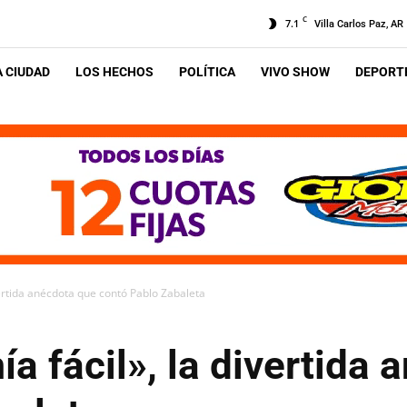
C
7.1
Villa Carlos Paz, AR
A CIUDAD
LOS HECHOS
POLÍTICA
VIVO SHOW
DEPORTE
vertida anécdota que contó Pablo Zabaleta
a fácil», la divertida