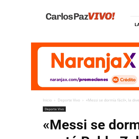
Carlos
Paz
Vivo
L
Inicio
Deporte Vivo
«Messi se dormía fácil», la di
Deporte Vivo
«Messi se dormí