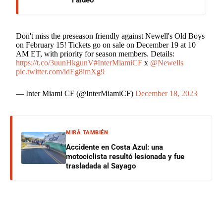
Don't miss the preseason friendly against Newell's Old Boys
on February 15! Tickets go on sale on December 19 at 10
AM ET, with priority for season members. Details:
https://t.co/3uunHkgunV
#InterMiamiCF
x
@Newells
pic.twitter.com/idEg8imXg9
— Inter Miami CF (@InterMiamiCF)
December 18, 2023
MIRÁ TAMBIÉN
Accidente en Costa Azul: una
motociclista resultó lesionada y fue
trasladada al Sayago