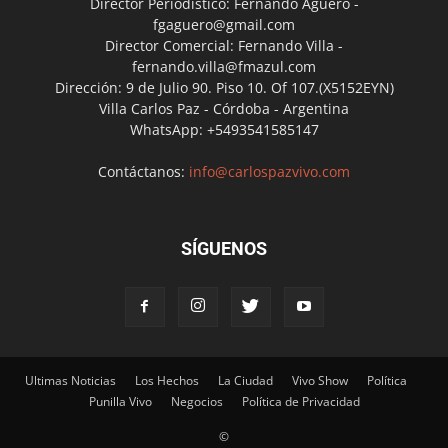
Director Periodístico: Fernando Agüero -
fgaguero@gmail.com
Director Comercial: Fernando Villa -
fernando.villa@fmazul.com
Dirección: 9 de Julio 90. Piso 10. Of 107.(X5152EYN)
Villa Carlos Paz - Córdoba - Argentina
WhatsApp: +5493541585147
Contáctanos:
info@carlospazvivo.com
SÍGUENOS
Ultimas Noticias
Los Hechos
La Ciudad
Vivo Show
Política
Punilla Vivo
Negocios
Política de Privacidad
©