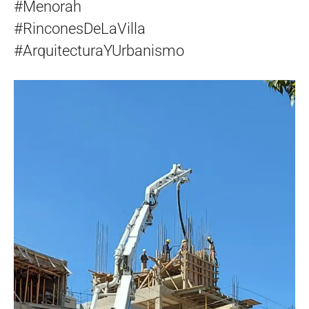
#Menorah
#RinconesDeLaVilla
#ArquitecturaYUrbanismo