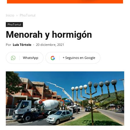
Inicio
PhoTortul
PhoTortul
Menorah y hormigón
Por
Luis Tórtolo
-
20 diciembre, 2021
WhatsApp
+ Seguinos en Google