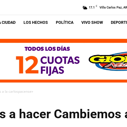
C
17.1
Villa Carlos Paz, A
A CIUDAD
LOS HECHOS
POLÍTICA
VIVO SHOW
DEPORTE
 a la carlospacense»
s a hacer Cambiemos a