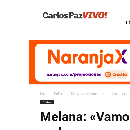
Carlos
Paz
Vivo
L
Inicio
Política
Melana: «Vamos a hacer Cambiemos
Política
Melana: «Vamo