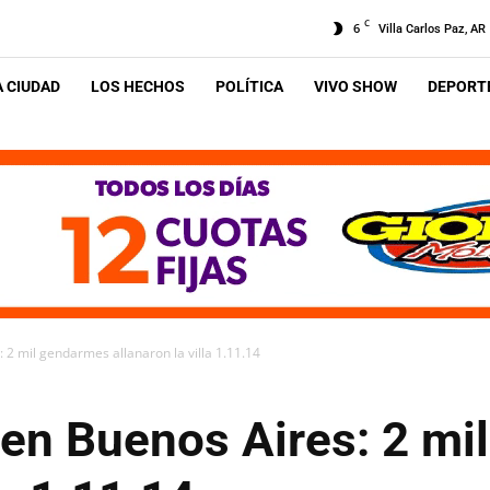
C
6
Villa Carlos Paz, AR
A CIUDAD
LOS HECHOS
POLÍTICA
VIVO SHOW
DEPORTE
2 mil gendarmes allanaron la villa 1.11.14
en Buenos Aires: 2 mi