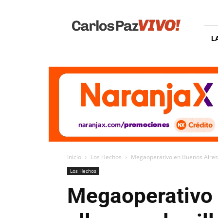
Carlos
Paz
Vivo
L
Inicio
Los Hechos
Megaoperativo en Buenos Aires: 
Los Hechos
Megaoperativo 