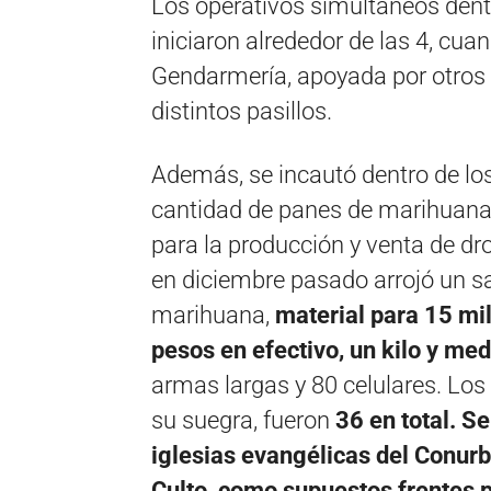
Los operativos simultáneos dentr
iniciaron alrededor de las 4, cua
Gendarmería, apoyada por otros 1
distintos pasillos.
Además, se incautó dentro de lo
cantidad de panes de marihuana,
para la producción y venta de dro
en diciembre pasado arrojó un sa
marihuana,
material para 15 mil
pesos en efectivo, un kilo y me
armas largas y 80 celulares. Los 
su suegra, fueron
36 en total. S
iglesias evangélicas del Conurb
Culto, como supuestos frentes p