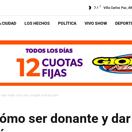
C
7.1
Villa Carlos Paz, A
A CIUDAD
LOS HECHOS
POLÍTICA
VIVO SHOW
DEPORTE
dar vida con una simple extracción
ómo ser donante y dar