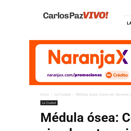
Carlos
Paz
Vivo
L
Inicio
La Ciudad
Médula ósea: Cómo ser donante y 
La Ciudad
Médula ósea: C