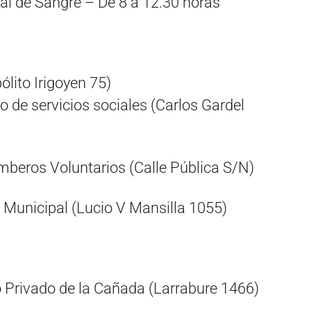
l de Sangre – De 8 a 12.30 horas
pólito Irigoyen 75)
cio de servicios sociales (Carlos Gardel
mberos Voluntarios (Calle Pública S/N)
ue Municipal (Lucio V Mansilla 1055)
io Privado de la Cañada (Larrabure 1466)