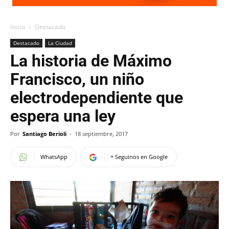
Inicio
Destacado
Destacado
La Ciudad
La historia de Máximo
Francisco, un niño
electrodependiente que
espera una ley
Por
Santiago Berioli
-
18 septiembre, 2017
WhatsApp
+ Seguinos en Google