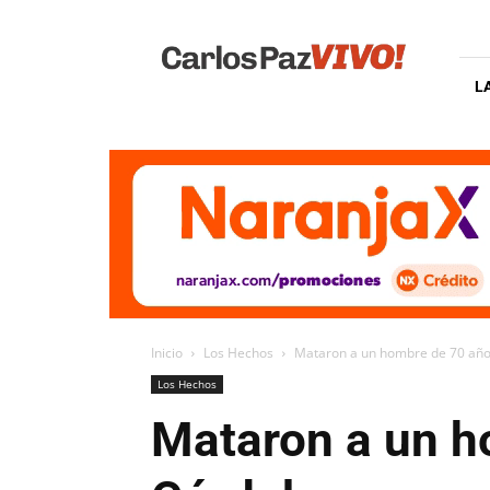
Carlos
Paz
Vivo
L
Inicio
Los Hechos
Mataron a un hombre de 70 año
Los Hechos
Mataron a un h