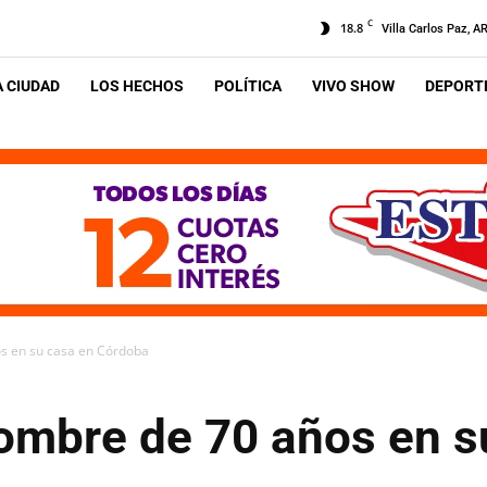
C
18.8
Villa Carlos Paz, A
A CIUDAD
LOS HECHOS
POLÍTICA
VIVO SHOW
DEPORTE
s en su casa en Córdoba
ombre de 70 años en s