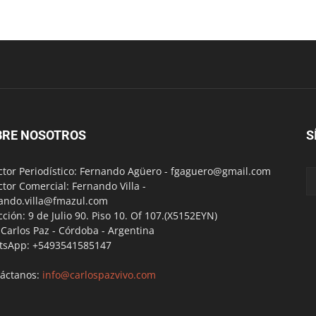
BRE NOSOTROS
S
ctor Periodístico: Fernando Agüero -
fgaguero@gmail.com
ctor Comercial: Fernando Villa -
ando.villa@fmazul.com
cción: 9 de Julio 90. Piso 10. Of 107.(X5152EYN)
a Carlos Paz - Córdoba - Argentina
tsApp: +5493541585147
áctanos:
info@carlospazvivo.com