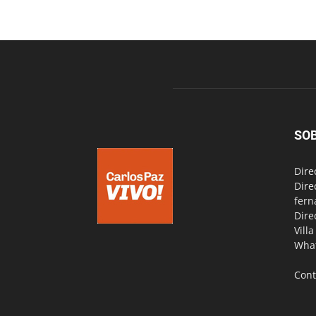
SO
Dire
Dire
fern
Dire
Vill
Wha
Cont