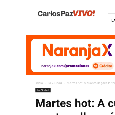
Carlos
Paz
Vivo
L
Inicio
La Ciudad
Martes hot: A cuánto llegará la t
La Ciudad
Martes hot: A c