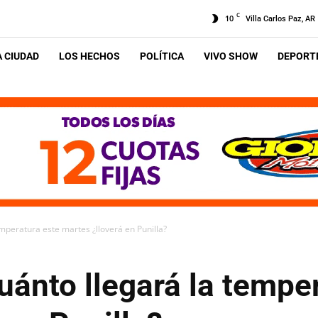
C
10
Villa Carlos Paz, AR
A CIUDAD
LOS HECHOS
POLÍTICA
VIVO SHOW
DEPORTE
emperatura este martes ¿lloverá en Punilla?
uánto llegará la tempe