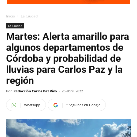
Inicio
La Ciudad
La Ciudad
Martes: Alerta amarillo para
algunos departamentos de
Córdoba y probabilidad de
lluvias para Carlos Paz y la
región
Por
Redacción Carlos Paz Vivo
-
26 abril, 2022
WhatsApp
+ Seguinos en Google