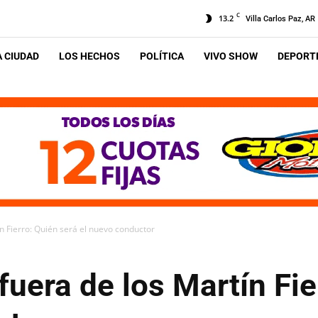
C
13.2
Villa Carlos Paz, AR
A CIUDAD
LOS HECHOS
POLÍTICA
VIVO SHOW
DEPORTE
n Fierro: Quién será el nuevo conductor
uera de los Martín Fie