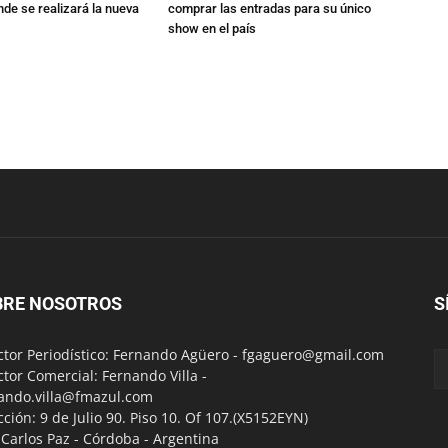
de se realizará la nueva
comprar las entradas para su único
show en el país
BRE NOSOTROS
S
ctor Periodístico: Fernando Agüero -
fgaguero@gmail.com
ctor Comercial: Fernando Villa -
ando.villa@fmazul.com
cción: 9 de Julio 90. Piso 10. Of 107.(X5152EYN)
a Carlos Paz - Córdoba - Argentina