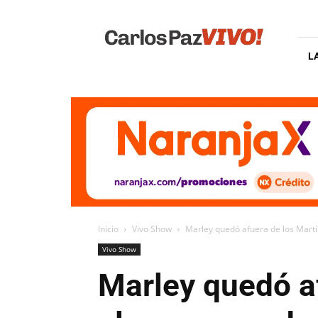
Carlos
Paz
Vivo
L
Inicio
Vivo Show
Marley quedó afuera de los Martí
Vivo Show
Marley quedó af